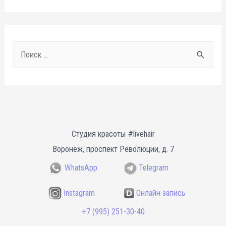
S
e
a
r
c
h
Студия красоты #livehair
f
Воронеж
,
проспект Революции, д. 7
o
WhatsApp
Telegram
r
Instagram
Онлайн запись
:
+7 (995) 251-30-40